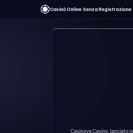
Casinò Online Senza Registrazione
Casinova Casino, lanciato ne