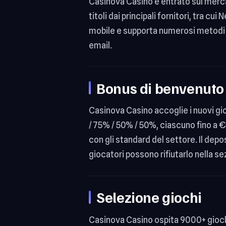
Casinova Casino è entrato sul merc
titoli dai principali fornitori, tra c
mobile e supporta numerosi metodi di
email.
Bonus di benvenuto
Casinova Casino accoglie i nuovi gio
/ 75% / 50% / 50%, ciascuno fino a €5
con gli standard del settore. Il dep
giocatori possono rifiutarlo nella s
Selezione giochi
Casinova Casino ospita 9000+ giochi s