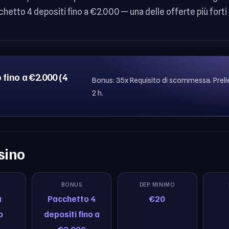
hetto 4 depositi fino a €2.000 — una delle offerte più fort
fino a €2.000 (4
Bonus: 35x Requisito di scommessa. Preli
2 h.
sino
BONUS
DEP. MINIMO
a
Pacchetto 4
€20
o
depositi fino a