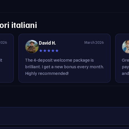
ri italiani
 2026
David H.
March 2026
★★★★★
it
The 4-deposit welcome package is
Gre
brilliant. I get a new bonus every month.
pay
Highly recommended!
and