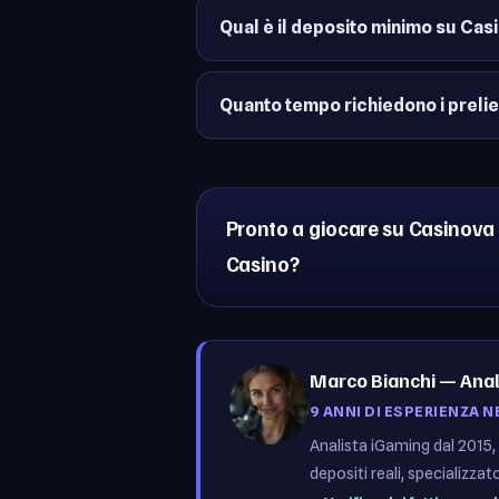
Qual è il deposito minimo su Cas
Quanto tempo richiedono i prelie
Pronto a giocare su Casinova
Casino?
Marco Bianchi — Anal
9 ANNI DI ESPERIENZA N
Analista iGaming dal 2015,
depositi reali, specializzat