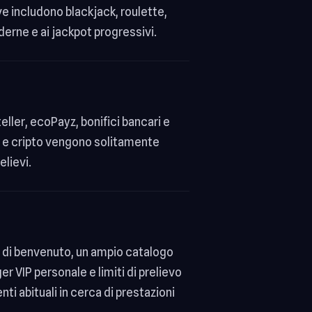
e includono blackjack, roulette,
derne e ai jackpot progressivi.
ler, ecoPayz, bonifici bancari e
et e cripto vengono solitamente
elievi.
a di benvenuto, un ampio catalogo
er VIP personale e limiti di prelievo
nti abituali in cerca di prestazioni