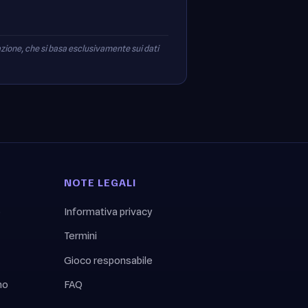
zione, che si basa esclusivamente sui dati
NOTE LEGALI
o
Informativa privacy
Termini
Gioco responsabile
no
FAQ