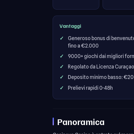
Vantaggi
Generoso bonus di benvenuto
fino a €2.000
9000+ giochi dai migliori forn
Regolato da Licenza Curaça
Deposito minimo basso: €20
Prelievi rapidi 0-48h
Panoramica