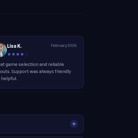
Lisa K.
February 2026
★★★★
☆
at game selection and reliable
outs. Support was always friendly
 helpful.