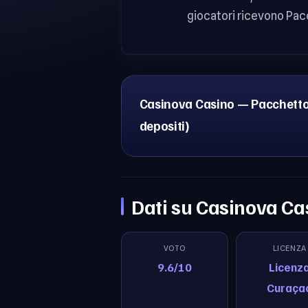
giocatori ricevono Pacc
Casinova Casino — Pacchetto 
depositi)
Dati su Casinova Ca
VOTO
LICENZA
9.6/10
Licenz
Curaça